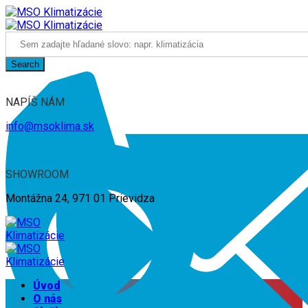
Search
NAPÍŠ NÁM
info@msoklima.sk
SHOWROOM
Montážna 24, 971 01 Prievidza
Úvod
O nás