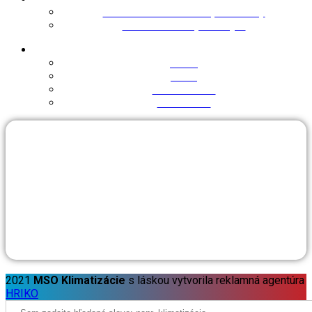
Všeobecné obchodné podmienky
Ochrana osobných údajov
Informácie
O nás
Akcia
Na stiahnutie
Referencie
2021
MSO Klimatizácie
s láskou vytvorila reklamná agentúra
HRIKO