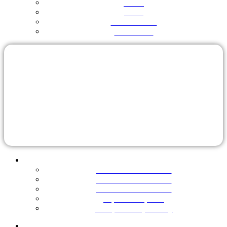
O nás
Akcia
Na stiahnutie
Referencie
Kategórie
Klimatizácie do 25m²
Klimatizácie do 35m²
Klimatizácie do 50m²
Tepelné čerpadlá
Rekuperačné jednotky
Užitočné informácie