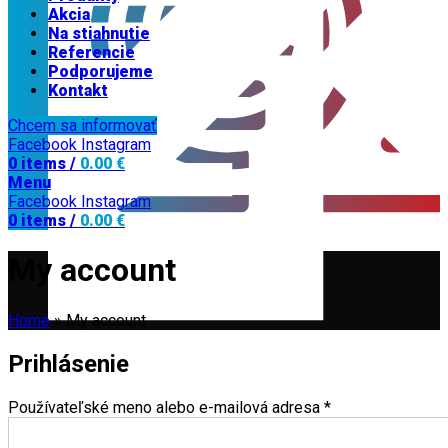
Akcia
Na stiahnutie
Referencie
Podporujeme
Kontakt
Chcem sa informovať
Facebook
Instagram
0
items
/
0.00
€
Menu
Facebook
Instagram
0
items
/
0.00
€
My account
Home
»
My account
Prihlásenie
Používateľské meno alebo e-mailová adresa
*