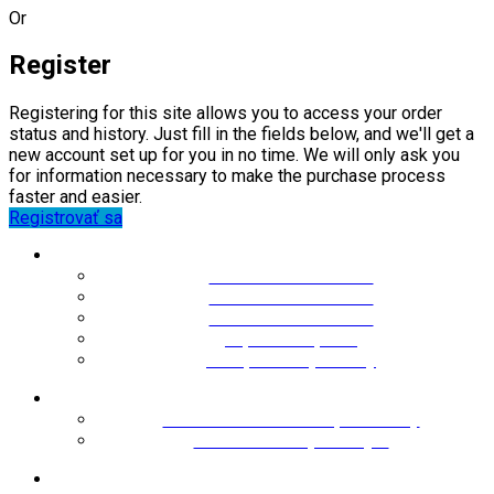
Or
Register
Registering for this site allows you to access your order
status and history. Just fill in the fields below, and we'll get a
new account set up for you in no time. We will only ask you
for information necessary to make the purchase process
faster and easier.
Registrovať sa
Kategórie
Klimatizácie do 25m²
Klimatizácie do 35m²
Klimatizácie do 50m²
Tepelné čerpadlá
Rekuperačné jednotky
Užitočné informácie
Všeobecné obchodné podmienky
Ochrana osobných údajov
Informácie