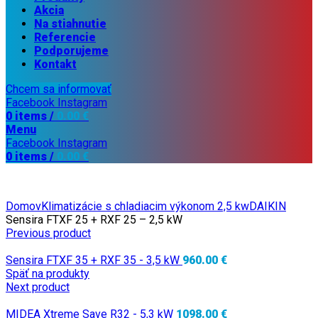
Akcia
Na stiahnutie
Referencie
Podporujeme
Kontakt
Chcem sa informovať
Facebook
Instagram
0
items
/
0.00
€
Menu
Facebook
Instagram
0
items
/
0.00
€
Domov
Klimatizácie s chladiacim výkonom 2,5 kw
DAIKIN
Sensira FTXF 25 + RXF 25 – 2,5 kW
Previous product
Sensira FTXF 35 + RXF 35 - 3,5 kW
960.00 €
Späť na produkty
Next product
MIDEA Xtreme Save R32 - 5,3 kW
1098.00 €