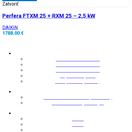
Zatvoriť
Perfera FTXM 25 + RXM 25 – 2,5 kW
DAIKIN
1788.00 €
Kategórie
Klimatizácie do 25m²
Klimatizácie do 35m²
Klimatizácie do 50m²
Tepelné čerpadlá
Rekuperačné jednotky
Užitočné informácie
Všeobecné obchodné podmienky
Ochrana osobných údajov
Informácie
O nás
Akcia
Na stiahnutie