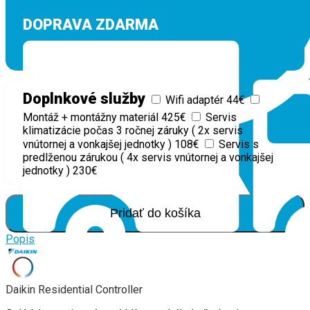
DOPRAVA ZDARMA
pre okres Prievidza
Doplnkové služby
Wifi adaptér 44€
Montáž + montážny materiál 425€
Servis
klimatizácie počas 3 ročnej záruky ( 2x servis
vnútornej a vonkajšej jednotky ) 108€
Servis s
predlženou zárukou ( 4x servis vnútornej a vonkajšej
jednotky ) 230€
Pridať do košíka
Popis
Daikin Residential Controller