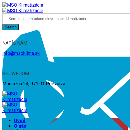
Search
NAPÍŠ NÁM
info@msoklima.sk
SHOWROOM
Montážna 24, 971 01 Prievidza
Úvod
O nás